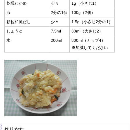
乾燥わかめ
少々
1g（小さじ1）
卵
2分の1個
100g（2個）
顆粒和風だし
少々
1.5g（小さじ2分の1）
しょうゆ
7.5ml
30ml（大さじ2）
水
200ml
800ml（カップ4）
※加減してください
作りかた