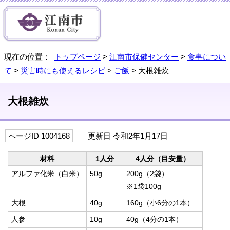
現在の位置：
トップページ
>
江南市保健センター
>
食事につい
て
>
災害時にも使えるレシピ
>
ご飯
> 大根雑炊
大根雑炊
ページID 1004168
更新日 令和2年1月17日
材料
1人分
4人分（目安量）
アルファ化米（白米）
50g
200g（2袋）
※1袋100g
大根
40g
160g（小6分の1本）
人参
10g
40g（4分の1本）