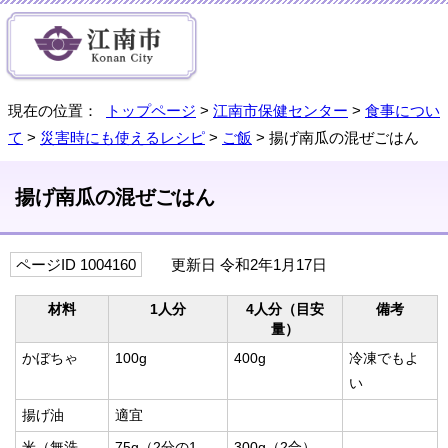
現在の位置：
トップページ
>
江南市保健センター
>
食事につい
て
>
災害時にも使えるレシピ
>
ご飯
> 揚げ南瓜の混ぜごはん
揚げ南瓜の混ぜごはん
ページID 1004160
更新日 令和2年1月17日
材料
1人分
4人分（目安
備考
量）
かぼちゃ
100g
400g
冷凍でもよ
い
揚げ油
適宜
米（無洗
75g（2分の1
300g（2合）