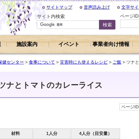
サイトマップ
音声読み上げ
文字サイ
ページI
サイト内検索
報
施設案内
イベント
事業者向け情報
保健センター
>
食事について
>
災害時にも使えるレシピ
>
ご飯
> ツナ
ツナとトマトのカレーライス
ページID 
材料
1人分
4人分（目安量）