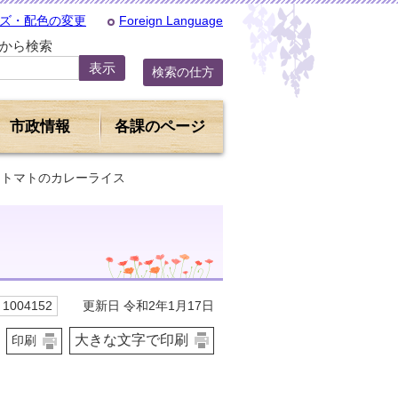
ズ・配色の変更
Foreign Language
Dから検索
検索の仕方
市政情報
各課のページ
とトマトのカレーライス
更新日 令和2年1月17日
1004152
大きな文字で印刷
印刷