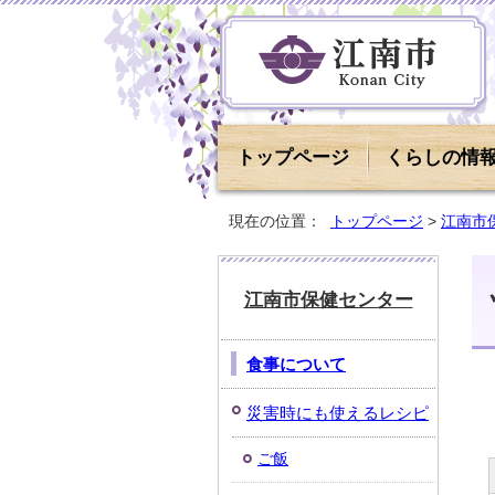
トップページ
くらしの情
現在の位置：
トップページ
>
江南市
江南市保健センター
食事について
災害時にも使えるレシピ
ご飯