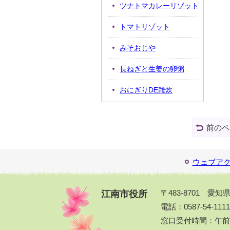
ツナトマカレーリゾット
トマトリゾット
みそおじや
長ねぎと生姜の卵粥
おにぎりDE雑炊
前のペ
ウェブア
江南市役所
〒483-8701 愛
電話：0587-54-111
窓口受付時間：午前