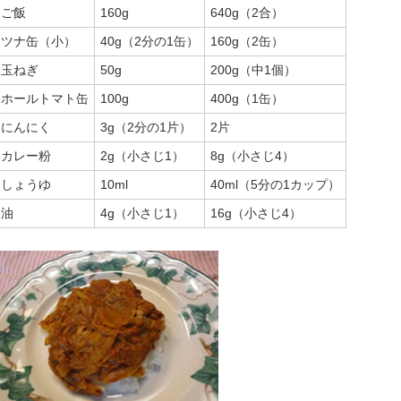
ご飯
160g
640g（2合）
ツナ缶（小）
40g（2分の1缶）
160g（2缶）
玉ねぎ
50g
200g（中1個）
ホールトマト缶
100g
400g（1缶）
にんにく
3g（2分の1片）
2片
カレー粉
2g（小さじ1）
8g（小さじ4）
しょうゆ
10ml
40ml（5分の1カップ）
油
4g（小さじ1）
16g（小さじ4）