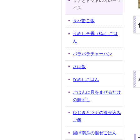
ツナとトマトのカレーラ
イス
サバ缶ご飯
うめしそ香（Ca）ごは
ん
パラパラチャーハン
さば飯
なめしごはん
ごはんに具をまぜるだけ
の鮭ずし
ひじきとツナの混ぜ込み
ご飯
揚げ南瓜の混ぜごはん