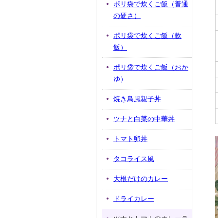
ポリ袋で炊くご飯（普通
の硬さ）
ポリ袋で炊くご飯（軟
飯）
ポリ袋で炊くご飯（おか
ゆ）
焼き鳥風親子丼
ツナと白菜の中華丼
トマト卵丼
タコライス風
大根だけのカレー
ドライカレー