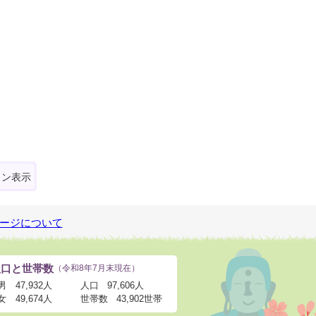
ォン表示
ージについて
人口と世帯数
（令和8年7月末現在）
男
47,932人
人口
97,606人
女
49,674人
世帯数
43,902世帯