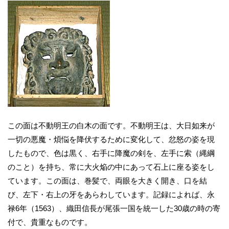
この面は不動明王の白木の面です。不動明王は、大日如来が
一切の悪魔・煩悩を降伏するために変化して、忿怒の姿を現
したもので、色は黒く、右手に降魔の剣を、左手に索（縄綱
のこと）を持ち、常に大火焔の中にあって石上に座る姿をし
ています。この面は、巻髪で、両眼を大きく開き、口を結
び、左下・右上の牙をあらわしています。記録によれば、永
禄6年（1563）、織田信長が尾張一国を統一した30歳の時の寄
付で、貴重なものです。