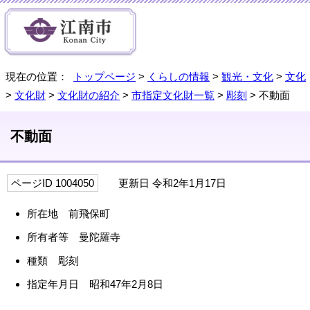
現在の位置：
トップページ
>
くらしの情報
>
観光・文化
>
文化
>
文化財
>
文化財の紹介
>
市指定文化財一覧
>
彫刻
> 不動面
不動面
ページID 1004050
更新日 令和2年1月17日
所在地 前飛保町
所有者等 曼陀羅寺
種類 彫刻
指定年月日 昭和47年2月8日