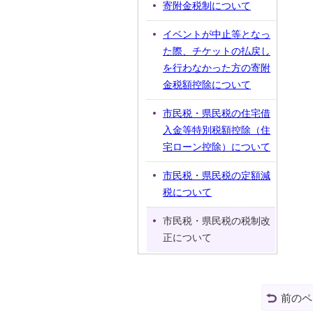
寄附金税制について
イベントが中止等となっ
た際、チケットの払戻し
を行わなかった方の寄附
金税額控除について
市民税・県民税の住宅借
入金等特別税額控除（住
宅ローン控除）について
市民税・県民税の定額減
税について
市民税・県民税の税制改
正について
前のペ