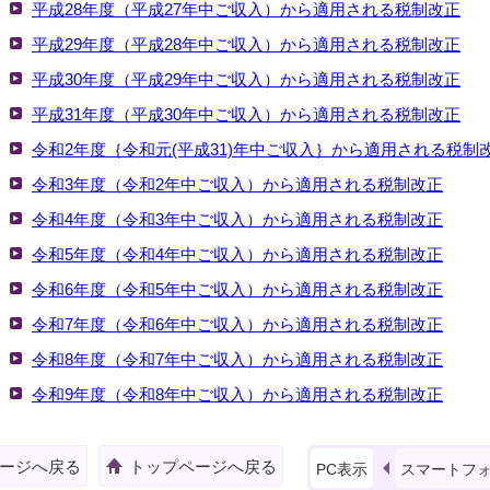
平成28年度（平成27年中ご収入）から適用される税制改正
平成29年度（平成28年中ご収入）から適用される税制改正
平成30年度（平成29年中ご収入）から適用される税制改正
平成31年度（平成30年中ご収入）から適用される税制改正
令和2年度｛令和元(平成31)年中ご収入｝から適用される税制
令和3年度（令和2年中ご収入）から適用される税制改正
令和4年度（令和3年中ご収入）から適用される税制改正
令和5年度（令和4年中ご収入）から適用される税制改正
令和6年度（令和5年中ご収入）から適用される税制改正
令和7年度（令和6年中ご収入）から適用される税制改正
令和8年度（令和7年中ご収入）から適用される税制改正
令和9年度（令和8年中ご収入）から適用される税制改正
ージへ戻る
トップページへ戻る
PC表示
スマートフ