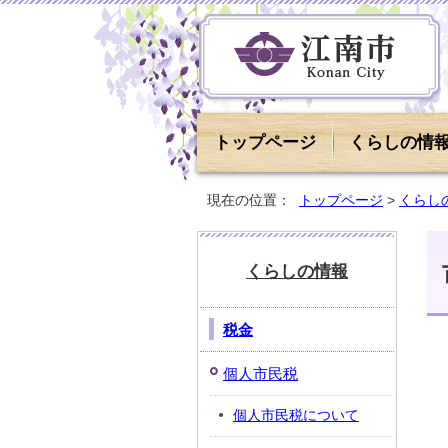
トップページ
くらしの情
現在の位置：
トップページ
>
くらし
くらしの情報
税金
個人市民税
個人市民税について