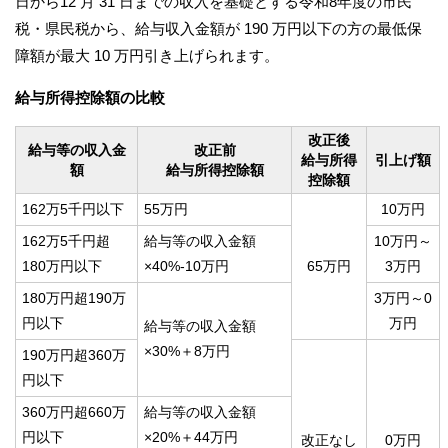
日から12 月 31 日までの収入を基礎とする令和8年度の市民
税・県民税から、給与収入金額が 190 万円以下の方の最低保
障額が最大 10 万円引き上げられます。
給与所得控除額の比較
改正後
給与等の収入金
改正前
給与所得
引上げ額
額
給与所得控除額
控除額
162万5千円以下
55万円
10万円
162万5千円超
給与等の収入金額
10万円～
180万円以下
×40%-10万円
65万円
3万円
180万円超190万
3万円～0
円以下
万円
給与等の収入金額
×30%＋8万円
190万円超360万
円以下
360万円超660万
給与等の収入金額
円以下
×20%＋44万円
改正なし
0万円