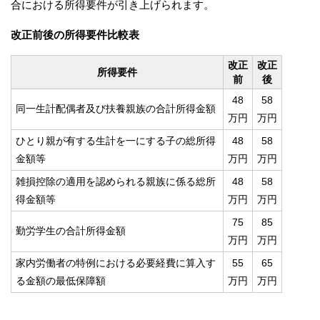
合における所得要件が引き上げられます。
改正前後の所得要件比較表
改正
改正
所得要件
前
後
48
58
同一生計配偶者及び扶養親族の合計所得金額
万円
万円
ひとり親が有する生計を一にする子の総所得
48
58
金額等
万円
万円
雑損控除の適用を認められる親族に係る総所
48
58
得金額等
万円
万円
75
85
勤労学生の合計所得金額
万円
万円
家内労働者の特例における必要経費に算入す
55
65
る金額の最低保障額
万円
万円