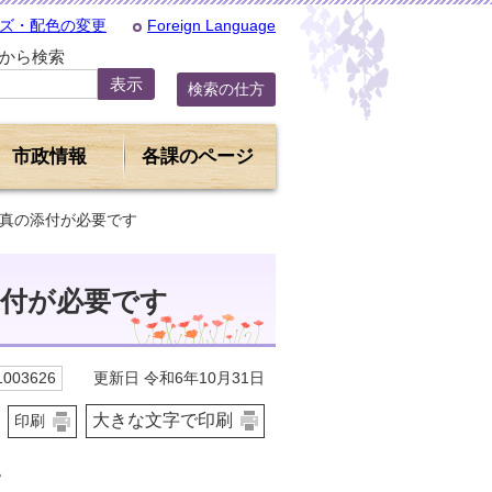
ズ・配色の変更
Foreign Language
Dから検索
検索の仕方
市政情報
各課のページ
写真の添付が必要です
添付が必要です
更新日 令和6年10月31日
003626
大きな文字で印刷
印刷
。