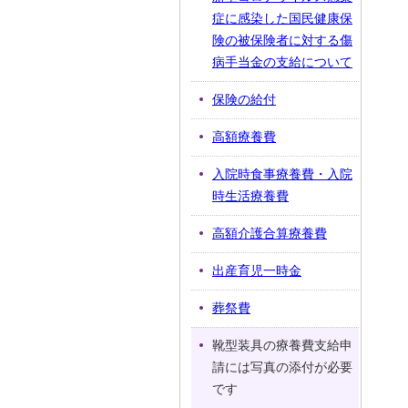
症に感染した国民健康保
険の被保険者に対する傷
病手当金の支給について
保険の給付
高額療養費
入院時食事療養費・入院
時生活療養費
高額介護合算療養費
出産育児一時金
葬祭費
靴型装具の療養費支給申
請には写真の添付が必要
です