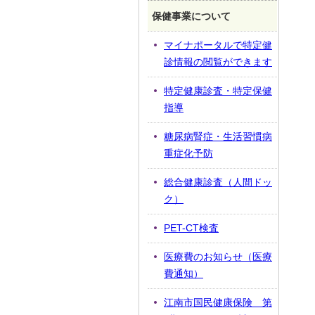
保健事業について
マイナポータルで特定健
診情報の閲覧ができます
特定健康診査・特定保健
指導
糖尿病腎症・生活習慣病
重症化予防
総合健康診査（人間ドッ
ク）
PET-CT検査
医療費のお知らせ（医療
費通知）
江南市国民健康保険 第