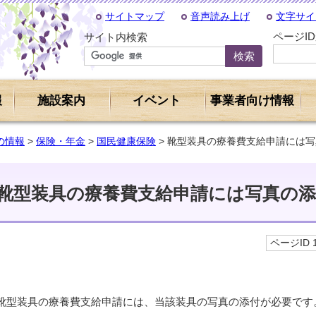
サイトマップ
音声読み上げ
文字サイ
ページI
サイト内検索
報
施設案内
イベント
事業者向け情報
の情報
>
保険・年金
>
国民健康保険
> 靴型装具の療養費支給申請には
靴型装具の療養費支給申請には写真の
ページID 1
靴型装具の療養費支給申請には、当該装具の写真の添付が必要です