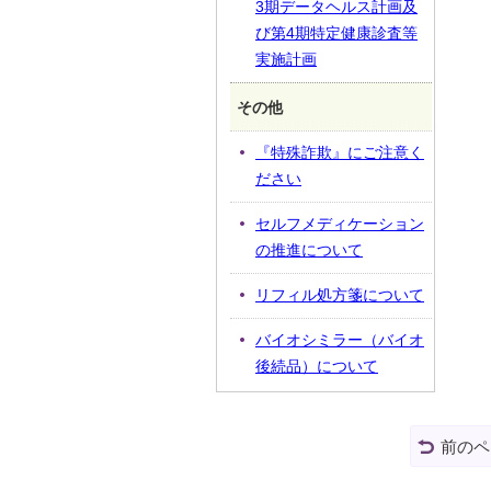
3期データヘルス計画及
び第4期特定健康診査等
実施計画
その他
『特殊詐欺』にご注意く
ださい
セルフメディケーション
の推進について
リフィル処方箋について
バイオシミラー（バイオ
後続品）について
前のペ