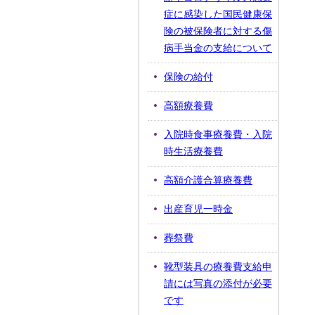
症に感染した国民健康保
険の被保険者に対する傷
病手当金の支給について
保険の給付
高額療養費
入院時食事療養費・入院
時生活療養費
高額介護合算療養費
出産育児一時金
葬祭費
靴型装具の療養費支給申
請には写真の添付が必要
です