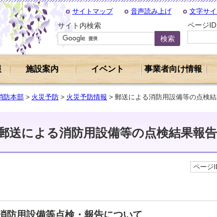
サイトマップ
音声読み上げ
文字サイ
ページI
サイト内検索
報
施設案内
イベント
事業者向け情報
消防本部
>
火災予防
>
火災予防情報
> 郵送による消防用設備等の点検
郵送による消防用設備等の点検結果報
ページID
消防用設備等点検・報告について