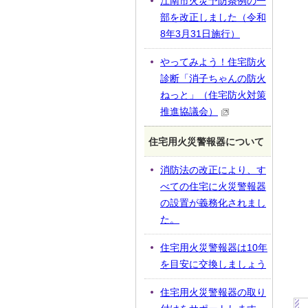
江南市火災予防条例の一
部を改正しました（令和
8年3月31日施行）
やってみよう！住宅防火
診断「消子ちゃんの防火
ねっと」（住宅防火対策
推進協議会）
住宅用火災警報器について
消防法の改正により、す
べての住宅に火災警報器
の設置が義務化されまし
た。
住宅用火災警報器は10年
を目安に交換しましょう
住宅用火災警報器の取り