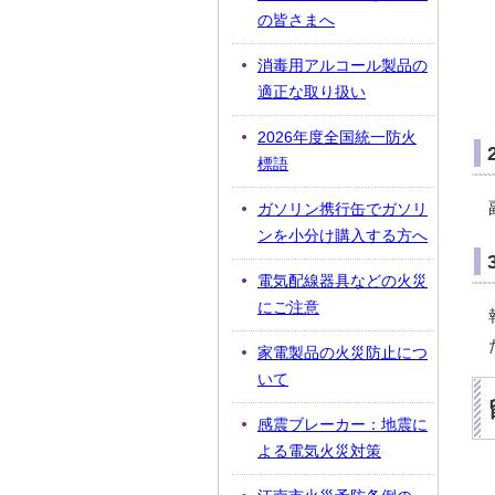
の皆さまへ
消毒用アルコール製品の
適正な取り扱い
2026年度全国統一防火
標語
ガソリン携行缶でガソリ
ンを小分け購入する方へ
電気配線器具などの火災
にご注意
家電製品の火災防止につ
いて
感震ブレーカー：地震に
よる電気火災対策