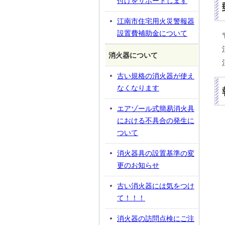
付けをサポートします
江南市住宅用火災警報器
設置費補助金について
消火器について
古い規格の消火器が使え
なくなります
エアゾール式簡易消火具
における不具合の発生に
ついて
消火器具の設置基準の変
更のお知らせ
古い消火器には気をつけ
て！！！
消火器の訪問点検にご注