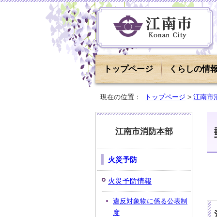
トップページ
くらしの情
現在の位置：
トップページ
>
江南市
江南市消防本部
火災予防
火災予防情報
違反対象物に係る公表制
度