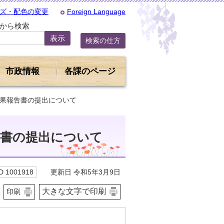
ズ・配色の変更
Foreign Language
Dから検索
検索の仕方
市政情報
各課のページ
結果報告書の提出について
告書の提出について
更新日 令和5年3月9日
 1001918
大きな文字で印刷
印刷