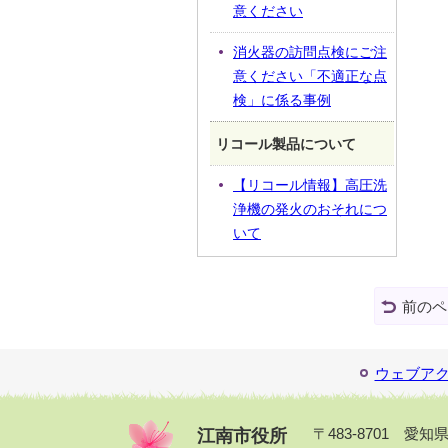
意ください
消火器の訪問点検にご注
意ください「不適正な点
検」に係る事例
リコール製品について
【リコール情報】高圧洗
浄機の発火のおそれにつ
いて
前のペ
ウェブア
江南市役所
〒483-8701 愛