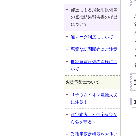
郵送による消防用設備等
の点検結果報告書の提出
について
適マーク制度について
悪質な訪問販売にご注意
自家発電設備の点検につ
いて
火災予防について
リチウムイオン電池火災
に注意！
住宅防火 ～住宅火災か
ら命を守る～
業務用厨房機器をお使い