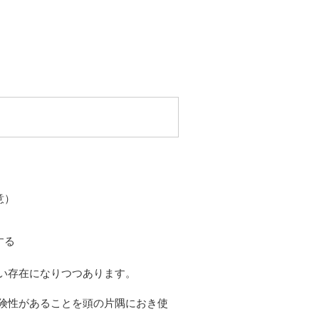
意）
する
い存在になりつつあります。
険性があることを頭の片隅におき使