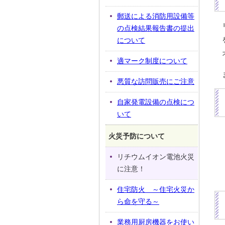
郵送による消防用設備等
の点検結果報告書の提出
について
適マーク制度について
悪質な訪問販売にご注意
自家発電設備の点検につ
いて
火災予防について
リチウムイオン電池火災
に注意！
住宅防火 ～住宅火災か
ら命を守る～
業務用厨房機器をお使い