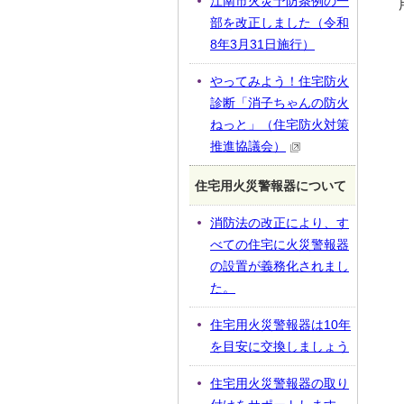
江南市火災予防条例の一
部を改正しました（令和
8年3月31日施行）
やってみよう！住宅防火
診断「消子ちゃんの防火
ねっと」（住宅防火対策
推進協議会）
住宅用火災警報器について
消防法の改正により、す
べての住宅に火災警報器
の設置が義務化されまし
た。
住宅用火災警報器は10年
を目安に交換しましょう
住宅用火災警報器の取り