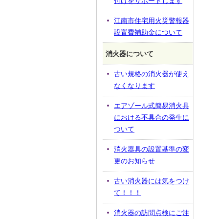
付けをサポートします
江南市住宅用火災警報器
設置費補助金について
消火器について
古い規格の消火器が使え
なくなります
エアゾール式簡易消火具
における不具合の発生に
ついて
消火器具の設置基準の変
更のお知らせ
古い消火器には気をつけ
て！！！
消火器の訪問点検にご注