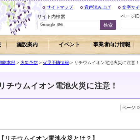
サイトマップ
音声読み上げ
文字サイ
ページI
サイト内検索
報
施設案内
イベント
事業者向け情報
消防本部
>
火災予防
>
火災予防情報
> リチウムイオン電池火災に注意！
リチウムイオン電池火災に注意！
ページID 
【リチウムイオン電池火災とは？】