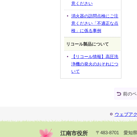
意ください
消火器の訪問点検にご注
意ください「不適正な点
検」に係る事例
リコール製品について
【リコール情報】高圧洗
浄機の発火のおそれにつ
いて
前のペ
ウェブア
江南市役所
〒483-8701 愛