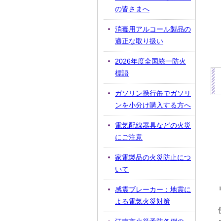
の皆さまへ
消毒用アルコール製品の
適正な取り扱い
2026年度全国統一防火
標語
ガソリン携行缶でガソリ
ンを小分け購入する方へ
電気配線器具などの火災
にご注意
家電製品の火災防止につ
いて
感震ブレーカー：地震に
よる電気火災対策