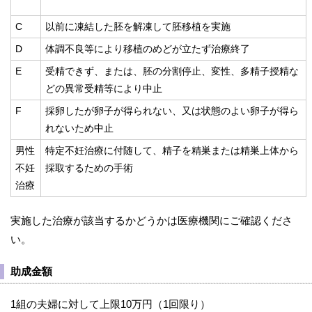
C
以前に凍結した胚を解凍して胚移植を実施
D
体調不良等により移植のめどが立たず治療終了
E
受精できず、または、胚の分割停止、変性、多精子授精な
どの異常受精等により中止
F
採卵したが卵子が得られない、又は状態のよい卵子が得ら
れないため中止
男性
特定不妊治療に付随して、精子を精巣または精巣上体から
不妊
採取するための手術
治療
実施した治療が該当するかどうかは医療機関にご確認くださ
い。
助成金額
1組の夫婦に対して上限10万円（1回限り）