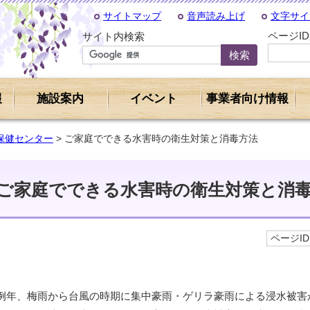
サイトマップ
音声読み上げ
文字サイ
ページI
サイト内検索
報
施設案内
イベント
事業者向け情報
保健センター
> ご家庭でできる水害時の衛生対策と消毒方法
ご家庭でできる水害時の衛生対策と消
ページID 
例年、梅雨から台風の時期に集中豪雨・ゲリラ豪雨による浸水被害