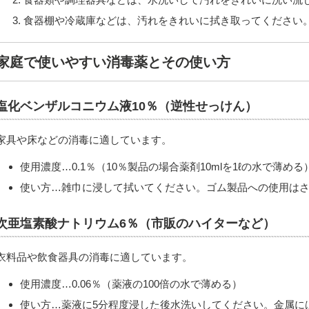
食器棚や冷蔵庫などは、汚れをきれいに拭き取ってください
家庭で使いやすい消毒薬とその使い方
塩化ベンザルコニウム液10％（逆性せっけん）
家具や床などの消毒に適しています。
使用濃度…0.1％（10％製品の場合薬剤10mlを1ℓの水で薄める
使い方…雑巾に浸して拭いてください。ゴム製品への使用は
次亜塩素酸ナトリウム6％（市販のハイターなど）
衣料品や飲食器具の消毒に適しています。
使用濃度…0.06％（薬液の100倍の水で薄める）
使い方…薬液に5分程度浸した後水洗いしてください。金属に