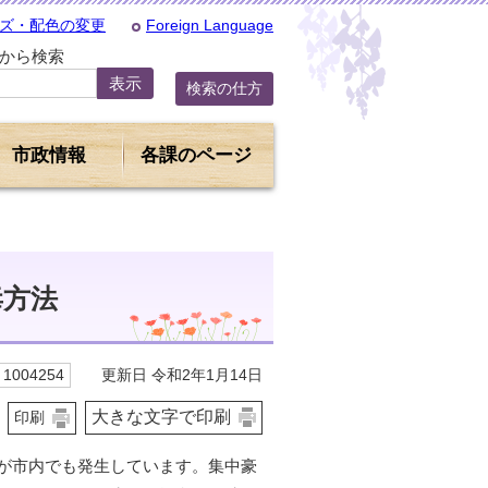
ズ・配色の変更
Foreign Language
Dから検索
検索の仕方
市政情報
各課のページ
毒方法
更新日 令和2年1月14日
1004254
大きな文字で印刷
印刷
が市内でも発生しています。集中豪