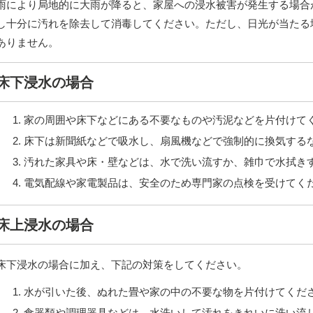
雨により局地的に大雨が降ると、家屋への浸水被害が発生する場合
し十分に汚れを除去して消毒してください。ただし、日光が当たる
ありません。
床下浸水の場合
家の周囲や床下などにある不要なものや汚泥などを片付けて
床下は新聞紙などで吸水し、扇風機などで強制的に換気する
汚れた家具や床・壁などは、水で洗い流すか、雑巾で水拭き
電気配線や家電製品は、安全のため専門家の点検を受けてく
床上浸水の場合
床下浸水の場合に加え、下記の対策をしてください。
水が引いた後、ぬれた畳や家の中の不要な物を片付けてくだ
食器類や調理器具などは、水洗いして汚れをきれいに洗い流