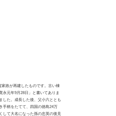
須賀家政が再建したものです。古い棟
永元年9月28日」と書いてありま
ました。成長した後、父小六ととも
き手柄をたてて、四国の徳島24万
くして大名になった孫の忠英の後見