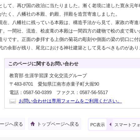
として、再び国の政治に当たりました。漸く老境に達した寛永元年
がたく、八幡社の本殿、釣殿、拝殿を造営寄進しました。
現在、八幡社に残っている本殿は、構造手法から見て、家政の寄進し
す。一間社、流造、桧皮葺の本殿は一間四方の建物で桧の皮で葺い
造りです。正面の参拝する上側の菊花の彫刻や側面の梁の切口に付
代の余影が残り、尾北における神社建築として見るべきものがあり
このページに関する
お問い合わせ
教育部 生涯学習課 文化交流グループ
〒483-8701 愛知県江南市赤童子町大堀90
電話：0587-50-0399 ファクス：0587-56-5517
お問い合わせは専用フォームをご利用ください。
ージへ戻る
トップページへ戻る
PC表示
スマートフ