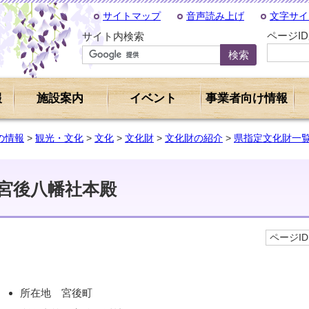
サイトマップ
音声読み上げ
文字サイ
ページI
サイト内検索
報
施設案内
イベント
事業者向け情報
の情報
>
観光・文化
>
文化
>
文化財
>
文化財の紹介
>
県指定文化財一
宮後八幡社本殿
ページID 
所在地 宮後町