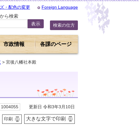
ズ・配色の変更
Foreign Language
Dから検索
検索の仕方
市政情報
各課のページ
覧
> 宮後八幡社本殿
更新日 令和3年3月10日
1004055
大きな文字で印刷
印刷