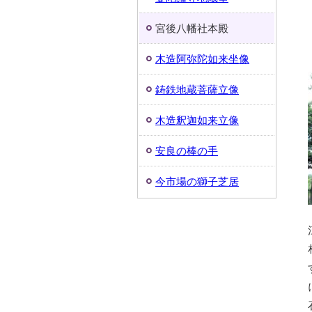
宮後八幡社本殿
木造阿弥陀如来坐像
鋳鉄地蔵菩薩立像
木造釈迦如来立像
安良の棒の手
今市場の獅子芝居