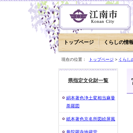
トップページ
くらしの情
現在の位置：
トップページ
>
くらし
県指定文化財一覧
絹本著色浄土変相当麻曼
荼羅図
紙本著色京名所図絵屏風
曼陀羅寺地蔵堂