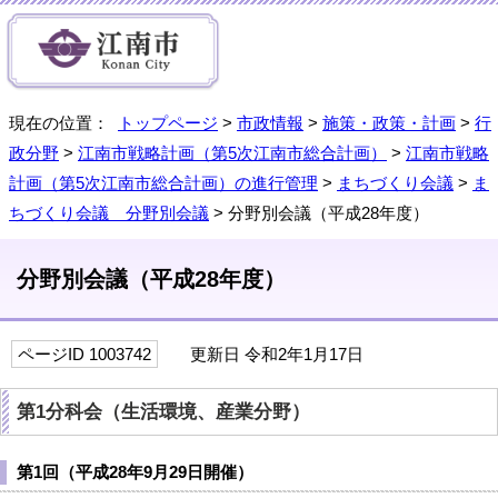
現在の位置：
トップページ
>
市政情報
>
施策・政策・計画
>
行
政分野
>
江南市戦略計画（第5次江南市総合計画）
>
江南市戦略
計画（第5次江南市総合計画）の進行管理
>
まちづくり会議
>
ま
ちづくり会議 分野別会議
> 分野別会議（平成28年度）
分野別会議（平成28年度）
ページID 1003742
更新日 令和2年1月17日
第1分科会（生活環境、産業分野）
第1回（平成28年9月29日開催）