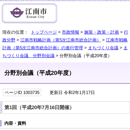
現在の位置：
トップページ
>
市政情報
>
施策・政策・計画
>
行
政分野
>
江南市戦略計画（第5次江南市総合計画）
>
江南市戦略
計画（第5次江南市総合計画）の進行管理
>
まちづくり会議
>
ま
ちづくり会議 分野別会議
> 分野別会議（平成20年度）
分野別会議（平成20年度）
ページID 1003735
更新日 令和2年1月17日
第1回（平成20年7月16日開催）
内容・資料