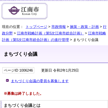
現在の位置：
トップページ
>
市政情報
>
施策・政策・計画
>
行
政分野
>
江南市戦略計画（第5次江南市総合計画）
>
江南市戦略
計画（第5次江南市総合計画）の進行管理
> まちづくり会議
まちづくり会議
ページID 1006246
更新日 令和2年1月29日
まちづくり会議の委員を募集します
※募集は終了しました。
まちづくり会議とは