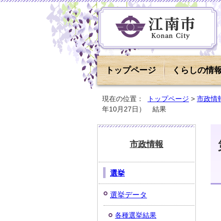
トップページ
くらしの情
現在の位置：
トップページ
>
市政情
年10月27日） 結果
市政情報
選挙
選挙データ
各種選挙結果