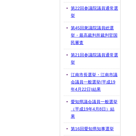
第22回参議院議員通常選
挙
第45回衆議院議員総選
挙・最高裁判所裁判官国
民審査
第21回参議院議員通常選
挙
江南市長選挙・江南市議
会議員一般選挙(平成19
年4月22日)結果
愛知県議会議員一般選挙
（平成19年4月8日）結
果
第16回愛知県知事選挙