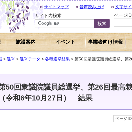
サイトマップ
音声読み上げ
文字サイ
ページI
サイト内検索
報
施設案内
イベント
事業者向け情報
報
>
選挙
>
選挙データ
>
各種選挙結果
> 第50回衆議院議員総選挙、第
第50回衆議院議員総選挙、第26回最高
（令和6年10月27日） 結果
ページID 