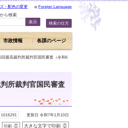
ズ・配色の変更
Foreign Language
Dから検索
検索の仕方
市政情報
各課のページ
26回最高裁判所裁判官国民審査（令和6
裁判所裁判官国民審査
更新日 令和7年1月10日
1016291
大きな文字で印刷
印刷