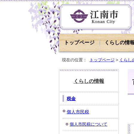
トップページ
くらしの情
現在の位置：
トップページ
>
くらし
くらしの情報
税金
個人市民税
個人市民税について