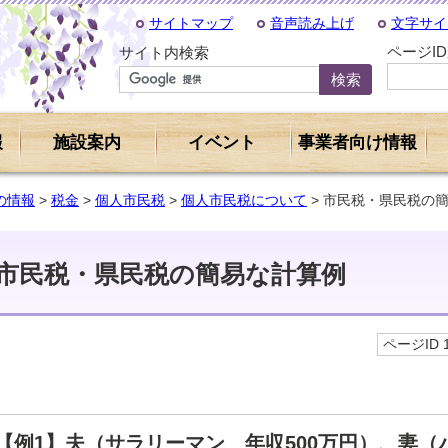
サイトマップ
音声読み上げ
文字サイ
ページI
サイト内検索
報
施設案内
イベント
事業者向け情報
の情報
>
税金
>
個人市民税
>
個人市民税について
> 市民税・県民税の
市民税・県民税の簡易な計算例
ページID 1
【例1】夫（サラリーマン 年収500万円）、妻（パ