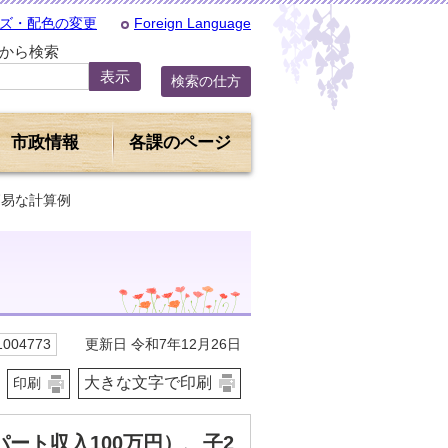
ズ・配色の変更
Foreign Language
Dから検索
検索の仕方
市政情報
各課のページ
簡易な計算例
更新日 令和7年12月26日
004773
大きな文字で印刷
印刷
ート収入100万円）、子2