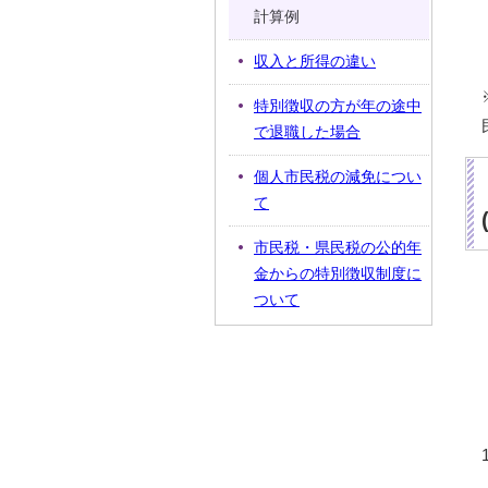
計算例
収入と所得の違い
特別徴収の方が年の途中
で退職した場合
個人市民税の減免につい
て
市民税・県民税の公的年
金からの特別徴収制度に
ついて