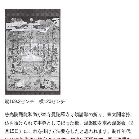
縦169.2センチ 横120センチ
慈光院甄龍和尚が本寺曼陀羅寺寺領請願の折り、豊太閤念持
仏を授けられて本尊として祀った後、涅槃図を求め涅槃会（2
月15日）にこれを掛けて法要をしたと思われます。制作年代