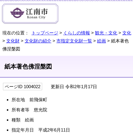
現在の位置：
トップページ
>
くらしの情報
>
観光・文化
>
文化
>
文化財
>
文化財の紹介
>
市指定文化財一覧
>
絵画
> 紙本著色
佛涅槃図
紙本著色佛涅槃図
ページID 1004022
更新日 令和2年1月17日
所在地 前飛保町
所有者等 慈光院
種類 絵画
指定年月日 平成2年6月11日