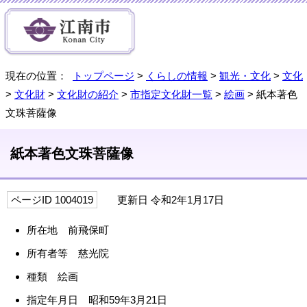
現在の位置：
トップページ
>
くらしの情報
>
観光・文化
>
文化
>
文化財
>
文化財の紹介
>
市指定文化財一覧
>
絵画
> 紙本著色
文珠菩薩像
紙本著色文珠菩薩像
ページID 1004019
更新日 令和2年1月17日
所在地 前飛保町
所有者等 慈光院
種類 絵画
指定年月日 昭和59年3月21日