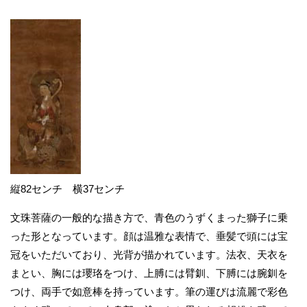
縦82センチ 横37センチ
文珠菩薩の一般的な描き方で、青色のうずくまった獅子に乗
った形となっています。顔は温雅な表情で、垂髪で頭には宝
冠をいただいており、光背が描かれています。法衣、天衣を
まとい、胸には瓔珞をつけ、上膊には臂釧、下膊には腕釧を
つけ、両手で如意棒を持っています。筆の運びは流麗で彩色