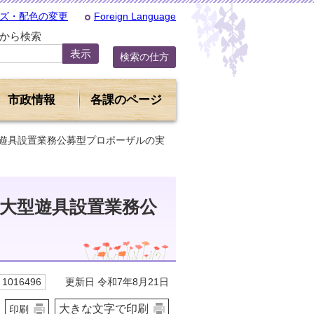
ズ・配色の変更
Foreign Language
Dから検索
検索の仕方
市政情報
各課のページ
型遊具設置業務公募型プロポーザルの実
大型遊具設置業務公
更新日 令和7年8月21日
1016496
大きな文字で印刷
印刷