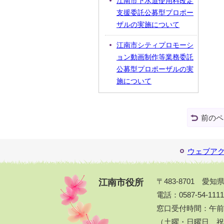
江南市下水道使用料改定
支援委託公募型プロポー
ザルの実施について
江南市シティプロモーシ
ョン動画制作等業務委託
公募型プロポーザルの実
施について
前のペ
ウェブア
江南市役所
〒483-8701 愛
電話：0587-54-111
窓口受付時間：午前
（土曜・日曜日、祝休