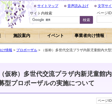
サイトマップ
音声読み上げ
文字サイ
ページI
サイト内検索
報
施設案内
イベント
事業者向け情報
向け情報
>
プロポーザル
> （仮称）多世代交流プラザ内新児童館内大
（仮称）多世代交流プラザ内新児童館内
募型プロポーザルの実施について
ページID 