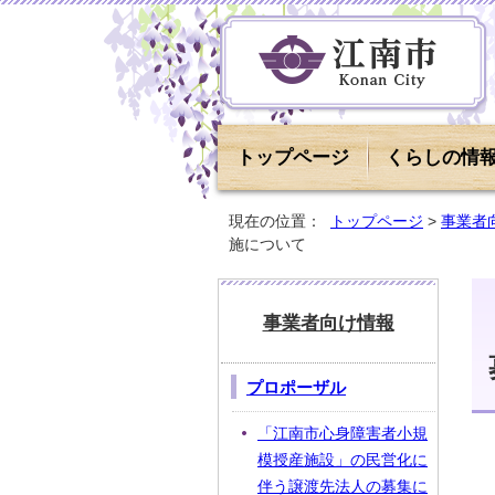
トップページ
くらしの情
現在の位置：
トップページ
>
事業者
施について
事業者向け情報
プロポーザル
「江南市心身障害者小規
模授産施設」の民営化に
伴う譲渡先法人の募集に