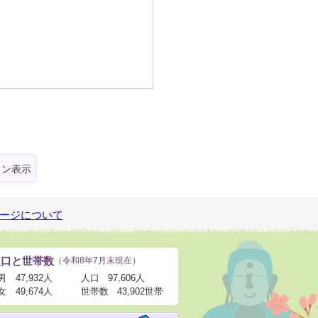
ォン表示
ージについて
人口と世帯数
（令和8年7月末現在）
男
47,932人
人口
97,606人
女
49,674人
世帯数
43,902世帯