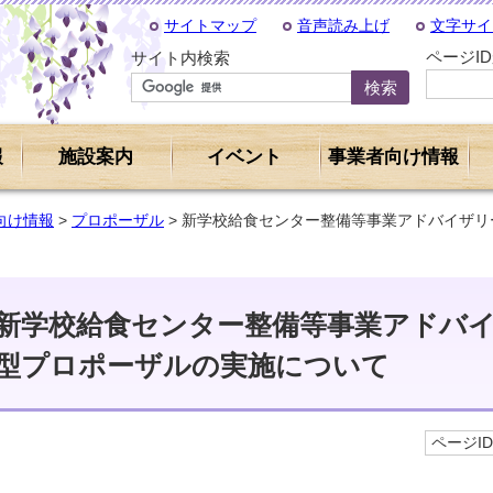
サイトマップ
音声読み上げ
文字サイ
ページI
サイト内検索
報
施設案内
イベント
事業者向け情報
向け情報
>
プロポーザル
> 新学校給食センター整備等事業アドバイザ
新学校給食センター整備等事業アドバ
型プロポーザルの実施について
ページID 