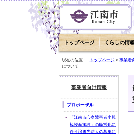
トップページ
くらしの情
現在の位置：
トップページ
>
事業者
について
事業者向け情報
プロポーザル
「江南市心身障害者小規
模授産施設」の民営化に
伴う譲渡先法人の募集に