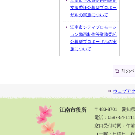
江南市下水道使用料改定
支援委託公募型プロポー
ザルの実施について
江南市シティプロモーシ
ョン動画制作等業務委託
公募型プロポーザルの実
施について
前のペ
ウェブア
江南市役所
〒483-8701 愛
電話：0587-54-111
窓口受付時間：午前
（土曜・日曜日、祝休