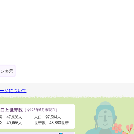
ォン表示
ージについて
人口と世帯数
（令和8年6月末現在）
男
47,928人
人口
97,594人
女
49,666人
世帯数
43,883世帯