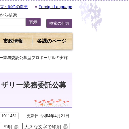
ズ・配色の変更
Foreign Language
Dから検索
検索の仕方
市政情報
各課のページ
リー業務委託公募型プロポーザルの実施
イザリー業務委託公募
更新日 令和4年4月21日
1011451
大きな文字で印刷
印刷