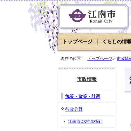
トップページ
くらしの情
現在の位置：
トップページ
>
市政情
市政情報
施策・政策・計画
行政分野
江南市DX推進指針