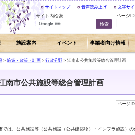
サイトマップ
音声読み上げ
文字サイ
ページI
サイト内検索
報
施設案内
イベント
事業者向け情報
報
>
施策・政策・計画
>
行政分野
> 江南市公共施設等総合管理計画
江南市公共施設等総合管理計画
ページID 
市では、公共施設等（公共施設（公共建築物）・インフラ施設）の