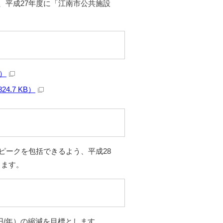
、平成27年度に「江南市公共施設
B）
4.7 KB）
ピークを包括できるよう、平成28
します。
億円/年）の縮減を目標とします。