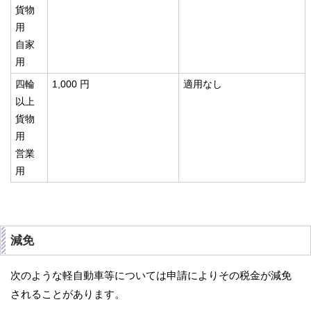
貨物
用
自家
用
四輪
1,000 円
適用なし
以上
貨物
用
営業
用
減免
次のような軽自動車等については申請によりその税金が減免
されることがあります。