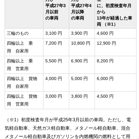
平成27年3
平成27年4
に、初度検査年月
月以前
月以降
から
の車両
の車両
13年が経過した車
両 （※1）
三輪のもの
3,100 円
3,900 円
4,600 円
四輪以上 乗
7,200 円
10,800 円
12,900 円
用 自家用
四輪以上 乗
5,500 円
6,900 円
8,200 円
用 営業用
四輪以上 貨物
4,000 円
5,000 円
6,000 円
用 自家用
四輪以上 貨物
3,000 円
3,800 円
4,500 円
用 営業用
（※1）初度検査年月が平成25年3月以前の車両。ただし、電
気軽自動車、天然ガス軽自動車、メタノール軽自動車、混合
メタノール軽自動車及びガソリンを内燃機関の燃料として用