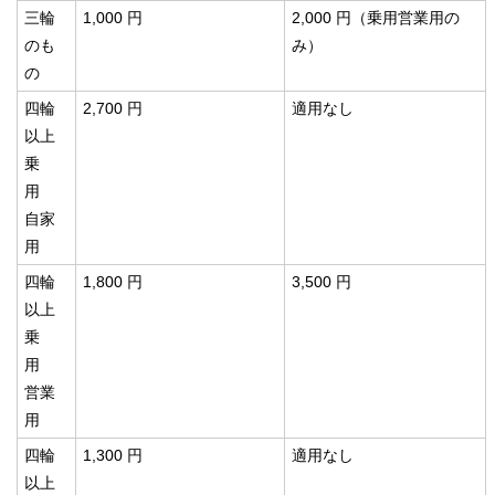
三輪
1,000 円
2,000 円（乗用営業用の
のも
み）
の
四輪
2,700 円
適用なし
以上
乗
用
自家
用
四輪
1,800 円
3,500 円
以上
乗
用
営業
用
四輪
1,300 円
適用なし
以上