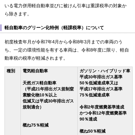
いる電力併用軽自動車並びに被けん引車は重課税率の対象か
ら除きます。
軽自動車のグリーン化特例（軽課税率）について
初度検査年月が令和7年4月から令和8年3月までの車両のう
ち、一定の環境性能を有する車両は、令和8年度に限り、軽自
動車税の税率が軽減されます。
種別
電気軽自動車
ガソリン・ハイブリッド車
平成30年排出ガス基準
天然ガス軽自動車
50％低減達成車又は
（平成21年排出ガス規制窒
平成17年排出ガス基準
素酸化物10％以上
75％低減達成車
低減又は平成30年排出ガス
規制適合）
令和2年度燃費基準達成
かつ令和12年度燃費基準
90％達成
概ね75％軽減
概ね50％軽減