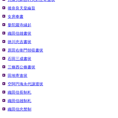
後奈良天皇綸旨
女房奉書
曼陀羅寺縁起
織田信雄書状
徳川忠吉書状
原田右衛門領収書状
石田三成書状
三條西公條書状
田地寄進状
空阿円海永代譲渡状
織田信長制札
織田信雄制札
織田信忠禁制