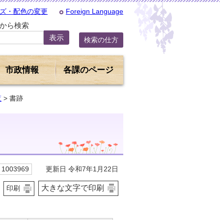
ズ・配色の変更
Foreign Language
Dから検索
検索の仕方
市政情報
各課のページ
覧
> 書跡
更新日 令和7年1月22日
1003969
大きな文字で印刷
印刷