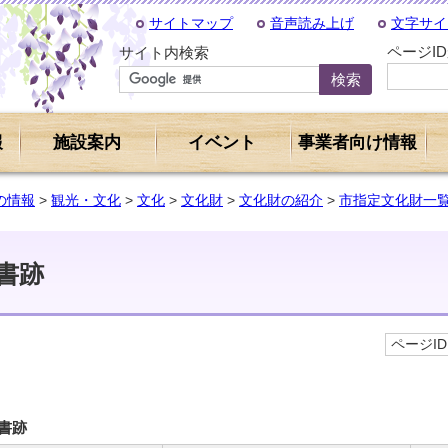
サイトマップ
音声読み上げ
文字サイ
ページI
サイト内検索
報
施設案内
イベント
事業者向け情報
の情報
>
観光・文化
>
文化
>
文化財
>
文化財の紹介
>
市指定文化財一
書跡
ページID 
書跡