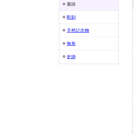
書跡
彫刻
天然記念物
無形
史跡