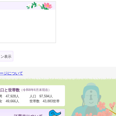
ォン表示
ージについて
人口と世帯数
（令和8年6月末現在）
男
47,928人
人口
97,594人
女
49,666人
世帯数
43,883世帯