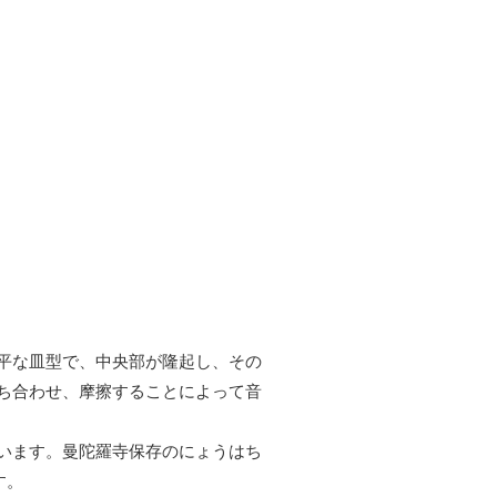
平な皿型で、中央部が隆起し、その
ち合わせ、摩擦することによって音
います。曼陀羅寺保存のにょうはち
す。