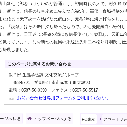
青山新七（郎をつけないのが普通）は、戦国時代の人で、村久野の
す。新七は、信長の岐阜攻めに先立つ永禄9年、墨俣一夜城構築の
また信長は天下統一を妨げた比叡山を、元亀2年に焼き打ちをしま
た。「鐃鈸」はその際に持ち帰ったもので、のち曼陀羅寺へ寄付し
す。新七は、天正3年の長篠の戦にも信長側として参戦し、天正12
て戦っています。なお新七の長男の系統は奥州二本松り丹羽氏に仕
ち帰農しました。
このページに関する
お問い合わせ
教育部 生涯学習課 文化交流グループ
〒483-8701 愛知県江南市赤童子町大堀90
電話：0587-50-0399 ファクス：0587-56-5517
お問い合わせは専用フォームをご利用ください。
ージへ戻る
トップページへ戻る
PC表示
スマートフ