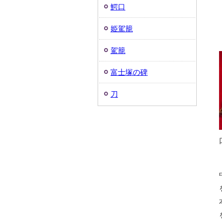
鰐口
姫駕籠
駕籠
富士塚の碑
刀