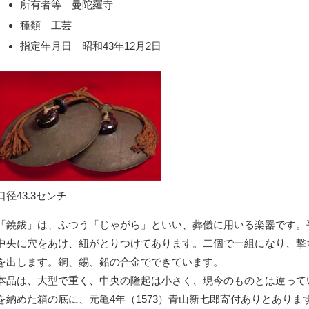
所有者等 曼陀羅寺
種類 工芸
指定年月日 昭和43年12月2日
口径43.3センチ
「鐃鈸」は、ふつう「じゃがら」といい、葬儀に用いる楽器です。
中央に穴をあけ、紐がとりつけてあります。二個で一組になり、撃
を出します。銅、錫、鉛の合金でできています。
本品は、大型で重く、中央の隆起は小さく、現今のものとは違って
を納めた箱の底に、元亀4年（1573）青山新七郎寄付ありとありま