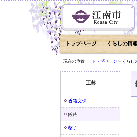
トップページ
くらしの情
現在の位置：
トップページ
>
くらし
工芸
香箱文珠
鐃鈸
罄子