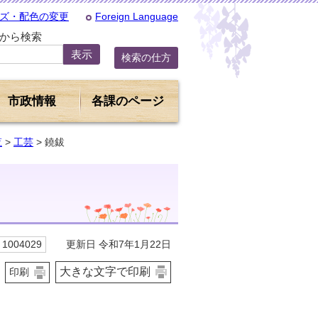
ズ・配色の変更
Foreign Language
Dから検索
検索の仕方
市政情報
各課のページ
覧
>
工芸
> 鐃鈸
更新日 令和7年1月22日
1004029
大きな文字で印刷
印刷