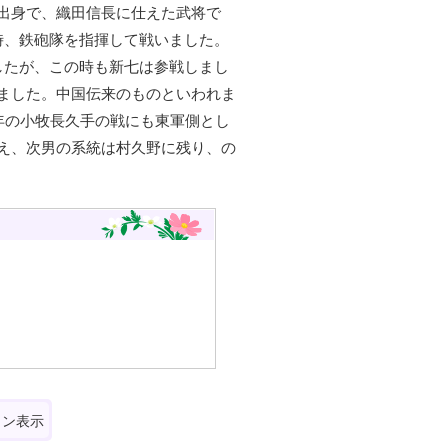
出身で、織田信長に仕えた武将で
時、鉄砲隊を指揮して戦いました。
したが、この時も新七は参戦しまし
ました。中国伝来のものといわれま
年の小牧長久手の戦にも東軍側とし
え、次男の系統は村久野に残り、の
ォン表示