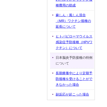
種費用の助成
麻しん・風しん混合
（MR）ワクチン接種の
延長について
ヒトパピローマウイルス
感染症予防接種（HPVワ
クチン）について
日本脳炎予防接種の特例
について
長期療養中により定期予
防接種を受けることがで
きなかった場合
副反応が起こった場合