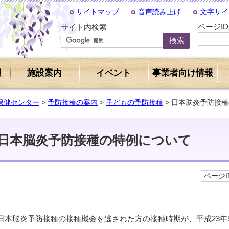
サイトマップ
音声読み上げ
文字サイ
ページI
サイト内検索
報
施設案内
イベント
事業者向け情報
保健センター
>
予防接種の案内
>
子どもの予防接種
> 日本脳炎予防接
日本脳炎予防接種の特例について
ページID
日本脳炎予防接種の接種機会を逃された方の接種時期が、平成23年