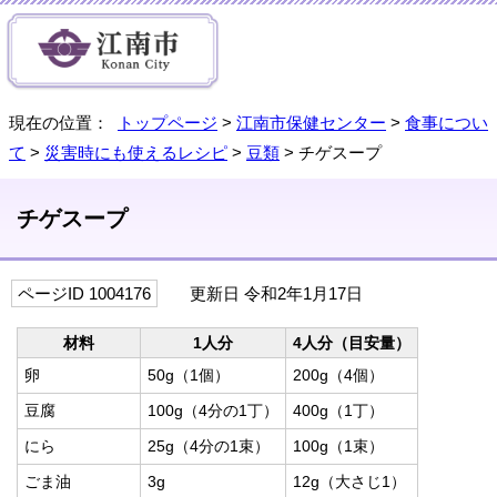
現在の位置：
トップページ
>
江南市保健センター
>
食事につい
て
>
災害時にも使えるレシピ
>
豆類
> チゲスープ
チゲスープ
ページID 1004176
更新日 令和2年1月17日
材料
1人分
4人分（目安量）
卵
50g（1個）
200g（4個）
豆腐
100g（4分の1丁）
400g（1丁）
にら
25g（4分の1束）
100g（1束）
ごま油
3g
12g（大さじ1）