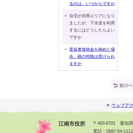
るのは、いつからですか
自宅が供用エリアになり
ましたが、下水道を利用
するにはどうしたらよい
ですか
受益者負担金を納めた場
合、税の控除は受けられ
ますか
前のペ
ウェブア
江南市役所
〒483-8701 愛
電話：0587-54-111