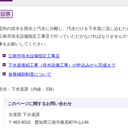
宅内の排水を雨水と汚水に分離し、汚水だけを下水道に流し込むた
江南市排水設備指定工事店で行っていただかなければなりませんの
事をお願いしてください。
江南市排水設備指定工事店
下水道接続工事（排水設備工事）の申込みから完成まで
各種補助制度について
担当：下水道課（内線：338）
このページに関する
お問い合わせ
水道部 下水道課
〒483-8018 愛知県江南市般若町中山146