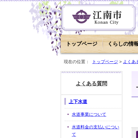
トップページ
くらしの情
現在の位置：
トップページ
>
よくあ
よくある質問
上下水道
水道事業について
水道料金の支払いについ
て