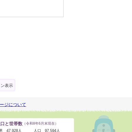
ォン表示
ージについて
人口と世帯数
（令和8年6月末現在）
男
47,928人
人口
97,594人