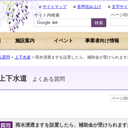
サイトマップ
音声読み上げ
文字サイ
ページI
サイト内検索
報
施設案内
イベント
事業者向け情報
る質問
>
上下水道
> 雨水浸透ますを設置したら、補助金が受けられます
上下水道
よくある質問
ページID 
雨水浸透ますを設置したら、補助金が受けられます