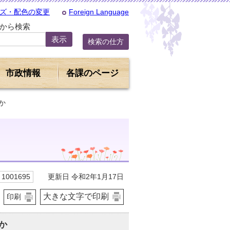
ズ・配色の変更
Foreign Language
Dから検索
検索の仕方
市政情報
各課のページ
か
更新日 令和2年1月17日
1001695
大きな文字で印刷
印刷
か