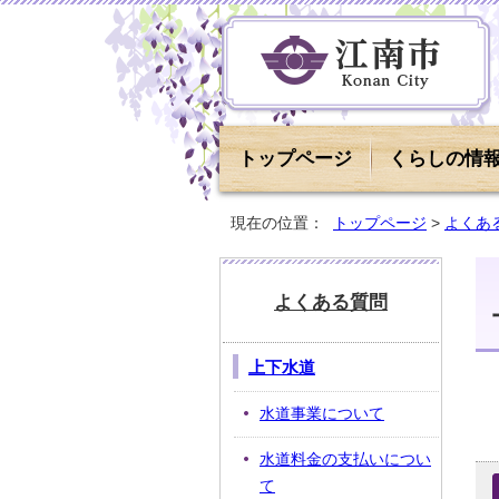
トップページ
くらしの情
現在の位置：
トップページ
>
よくあ
よくある質問
上下水道
水道事業について
水道料金の支払いについ
て