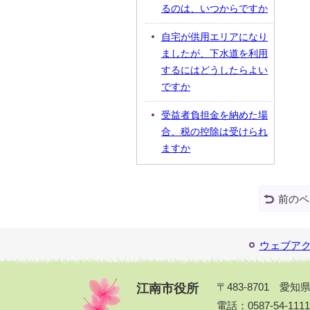
るのは、いつからですか
自宅が供用エリアになり
ましたが、下水道を利用
するにはどうしたらよい
ですか
受益者負担金を納めた場
合、税の控除は受けられ
ますか
前のペ
ウェブア
江南市役所
〒483-8701 愛
電話：0587-54-111