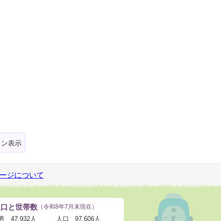
ォン表示
ージについて
人口と世帯数
（令和8年7月末現在）
男
47,932人
人口
97,606人