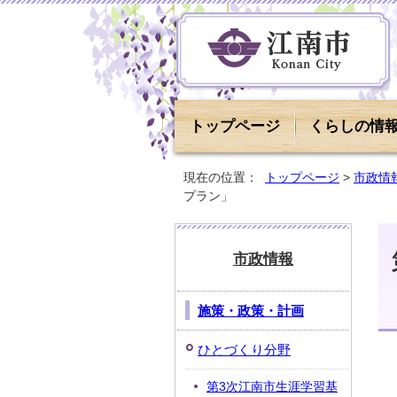
トップページ
くらしの情
現在の位置：
トップページ
>
市政情
プラン」
市政情報
施策・政策・計画
ひとづくり分野
第3次江南市生涯学習基