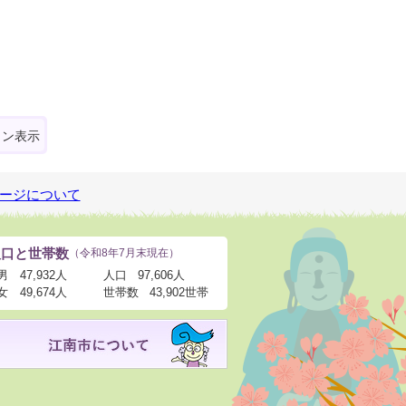
ォン表示
ージについて
人口と世帯数
（令和8年7月末現在）
男
47,932人
人口
97,606人
女
49,674人
世帯数
43,902世帯