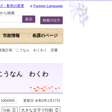
ズ・配色の変更
Foreign Language
Dから検索
検索の仕方
市政情報
各課のページ
動推進計画「こうなん わくわく 読書
こうなん わくわ
更新日 令和2年1月17日
1004905
大きな文字で印刷
印刷