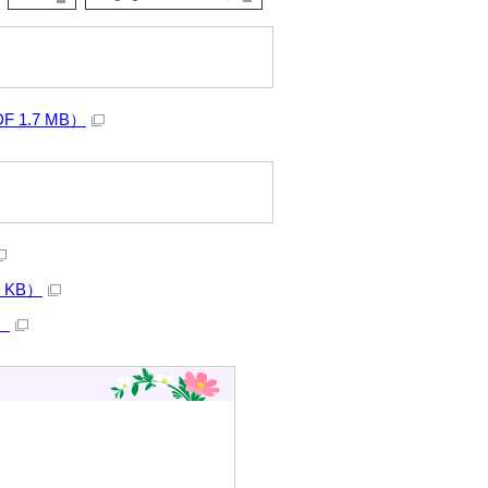
1.7 MB）
 KB）
）