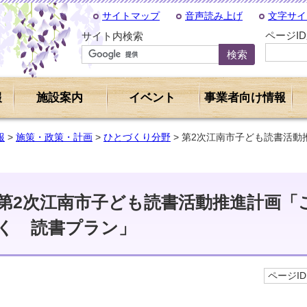
サイトマップ
音声読み上げ
文字サイ
ページI
サイト内検索
報
施設案内
イベント
事業者向け情報
報
>
施策・政策・計画
>
ひとづくり分野
> 第2次江南市子ども読書活
第2次江南市子ども読書活動推進計画「
く 読書プラン」
ページID 