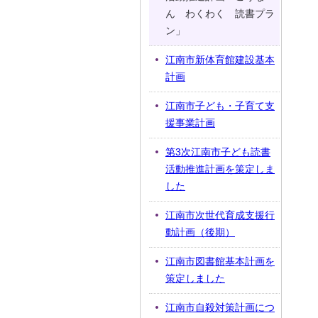
ん わくわく 読書プラ
ン」
江南市新体育館建設基本
計画
江南市子ども・子育て支
援事業計画
第3次江南市子ども読書
活動推進計画を策定しま
した
江南市次世代育成支援行
動計画（後期）
江南市図書館基本計画を
策定しました
江南市自殺対策計画につ