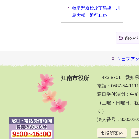
岐阜県道松原芋島線「川
島大橋」通行止め
前のペ
ウェブア
江南市役所
〒483-8701 愛
電話：0587-54-111
窓口受付時間：午前
（土曜・日曜日、祝休
く）
法人番号：30000202
市役所案内
日