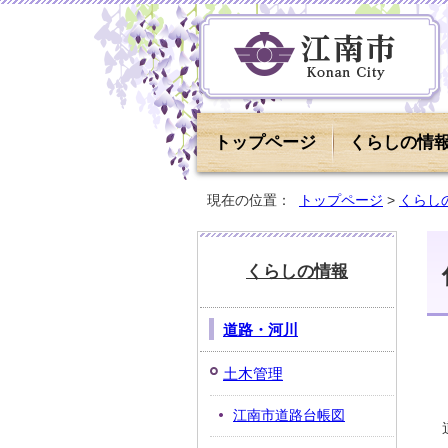
トップページ
くらしの情
現在の位置：
トップページ
>
くらし
くらしの情報
道路・河川
土木管理
江南市道路台帳図