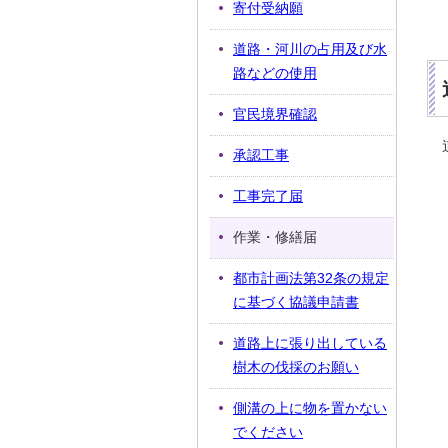
寄付受納願
道路・河川の占用及び水
路などの使用
官民境界確認
承認工事
工事完了届
作業・修繕届
都市計画法第32条の規定
に基づく協議申請書
道路上に張り出している
樹木の伐採のお願い
側溝の上に物を置かない
でください