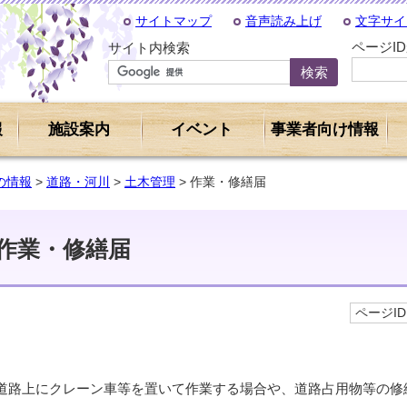
サイトマップ
音声読み上げ
文字サイ
ページI
サイト内検索
報
施設案内
イベント
事業者向け情報
の情報
>
道路・河川
>
土木管理
> 作業・修繕届
作業・修繕届
ページID 
道路上にクレーン車等を置いて作業する場合や、道路占用物等の修