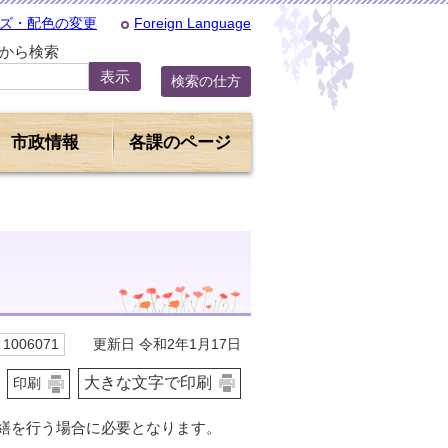
ズ・配色の変更
Foreign Language
Dから検索
検索の仕方
市政情報
各課のページ
更新日 令和2年1月17日
1006071
大きな文字で印刷
印刷
繕を行う場合に必要となります。