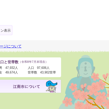
ォン表示
ージについて
人口と世帯数
（令和8年7月末現在）
男
47,932人
人口
97,606人
女
49,674人
世帯数
43,902世帯