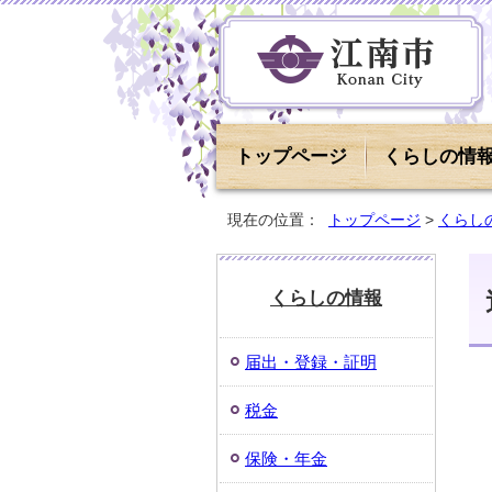
トップページ
くらしの情
現在の位置：
トップページ
>
くらし
くらしの情報
届出・登録・証明
税金
保険・年金