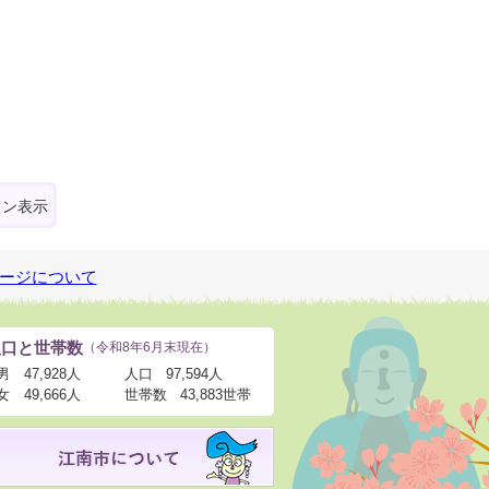
ォン表示
ージについて
人口と世帯数
（令和8年6月末現在）
男
47,928人
人口
97,594人
女
49,666人
世帯数
43,883世帯