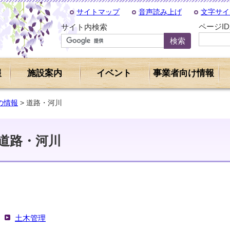
サイトマップ
音声読み上げ
文字サイ
ページI
サイト内検索
報
施設案内
イベント
事業者向け情報
の情報
> 道路・河川
道路・河川
土木管理