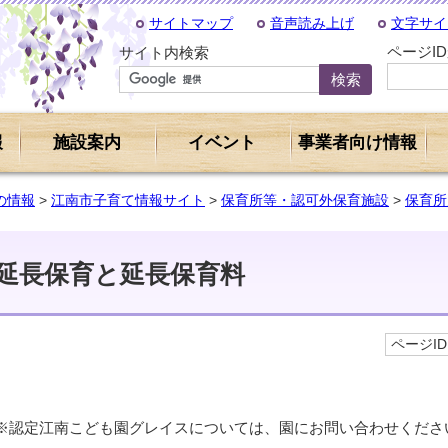
サイトマップ
音声読み上げ
文字サイ
ページI
サイト内検索
報
施設案内
イベント
事業者向け情報
の情報
>
江南市子育て情報サイト
>
保育所等・認可外保育施設
>
保育所
延長保育と延長保育料
ページID 
※認定江南こども園グレイスについては、園にお問い合わせくださ