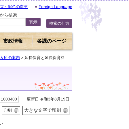
ズ・配色の変更
Foreign Language
Dから検索
検索の仕方
市政情報
各課のページ
入所の案内
> 延長保育と延長保育料
更新日 令和3年8月19日
1003400
大きな文字で印刷
印刷
い