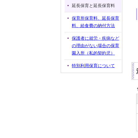
延長保育と延長保育料
保育所保育料、延長保育
料、給食費の納付方法
保護者に就労・疾病など
の理由がない場合の保育
園入所（私的契約児）
特別利用保育について