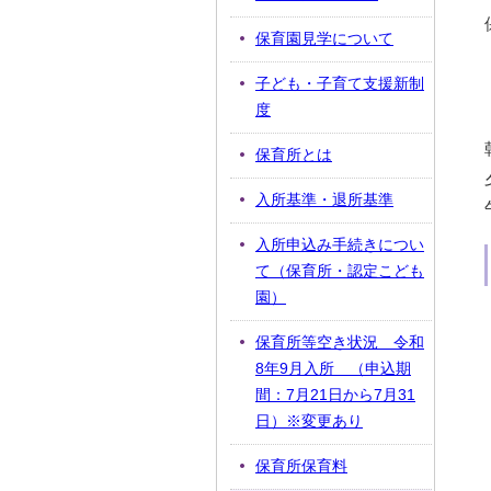
保育園見学について
子ども・子育て支援新制
度
保育所とは
入所基準・退所基準
入所申込み手続きについ
て（保育所・認定こども
園）
保育所等空き状況 令和
8年9月入所 （申込期
間：7月21日から7月31
日）※変更あり
保育所保育料