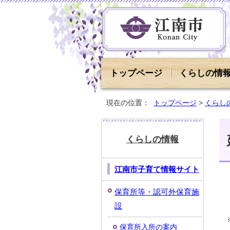
トップページ
くらしの情
現在の位置：
トップページ
>
くらし
くらしの情報
江南市子育て情報サイト
保育所等・認可外保育施
設
保育所入所の案内