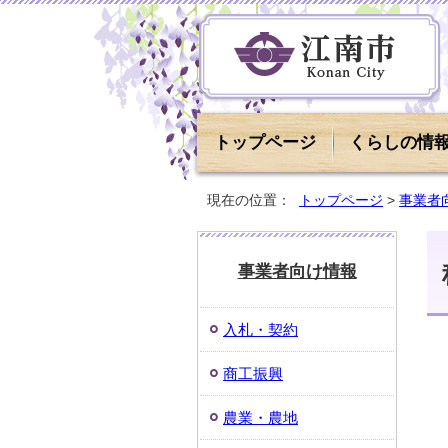
トップページ
くらしの情
現在の位置：
トップページ
>
事業者
事業者向け情報
入札・契約
商工振興
農業・農地