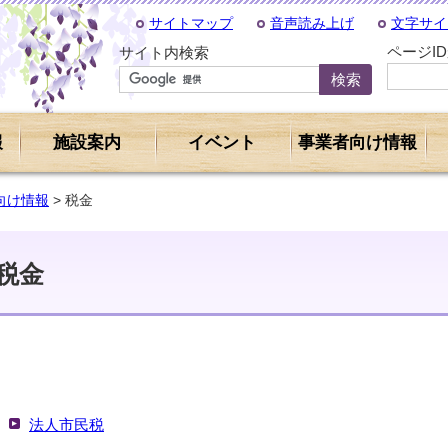
サイトマップ
音声読み上げ
文字サイ
ページI
サイト内検索
報
施設案内
イベント
事業者向け情報
向け情報
> 税金
税金
法人市民税