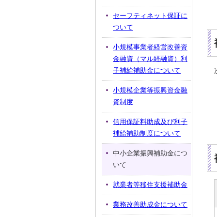
セーフティネット保証に
ついて
小規模事業者経営改善資
金融資（マル経融資）利
子補給補助金について
小規模企業等振興資金融
資制度
信用保証料助成及び利子
補給補助制度について
中小企業振興補助金につ
いて
就業者等移住支援補助金
業務改善助成金について