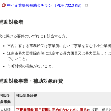
中小企業振興補助金チラシ （PDF 702.0 KB）
補助対象者
次に掲げる要件のいずれにも該当する方。
市内に有する事務所又は事業所において事業を営む中小企業
江南市暴力団排除条例に規定する暴力団員又は暴力団若しく
でないこと。
市町村税の滞納がないこと。
補助対象事業・補助対象経費
補助対
補助対象経費
象事業
人材確
正規雇用者(雇用期間に定めのないものに限る)
の採用に係る