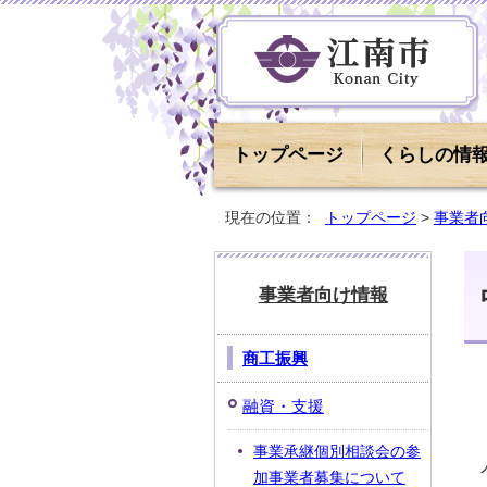
トップページ
くらしの情
現在の位置：
トップページ
>
事業者
事業者向け情報
商工振興
融資・支援
事業承継個別相談会の参
加事業者募集について