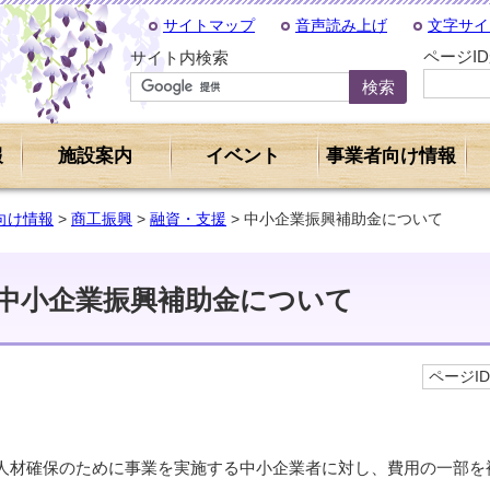
サイトマップ
音声読み上げ
文字サイ
ページI
サイト内検索
報
施設案内
イベント
事業者向け情報
向け情報
>
商工振興
>
融資・支援
> 中小企業振興補助金について
中小企業振興補助金について
ページID 
人材確保のために事業を実施する中小企業者に対し、費用の一部を