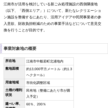
江南市が活用を検討している新ごみ処理施設の西側隣接地
（以下、「西側エリア」）について、新たなレクリエーショ
ン施設を整備するにあたり、活用アイデアや民間事業者の参
入意欲、財政負担軽減のための事業手法などについて意見交
換を行うことが目的です。
事業対象地の概要
所在地
江南市中般若町北浦地内
敷地面積
約13,000平方メートル（約1.3
ヘクタール）
用途地域
市街化調整区域
土権の権利
民有地（整備にあたり市が購
状況
入予定）
建ぺい率、
60％、200％