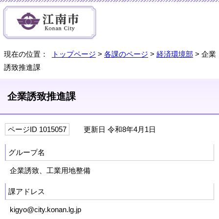
現在の位置：
トップページ
>
各課のページ
>
経済環境部
> 企業
誘致推進課
企業誘致推進課
ページID 1015057
更新日 令和8年4月1日
グループ名
企業誘致、工業用地整備
課アドレス
kigyo@city.konan.lg.jp