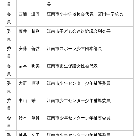
員
長
委
西浦 達郎
江南市小中学校長会代表 宮田中学校長
員
委
藤井 勝利
江南市子ども会連絡協議会副会長
員
委
安藤 善啓
江南市スポーツ少年団本部長
員
委
栗本 明美
江南市更生保護女性会代表
員
委
大野 順基
江南市少年センター少年補導委員
員
委
中山 栄
江南市少年センター少年補導委員
員
委
鈴木 章幹
江南市少年センター少年補導委員
員
委
神谷 文子
江南市少年センター少年補導委員