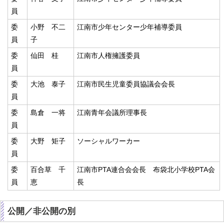
員
委
小野 不二
江南市少年センター少年補導委員
員
子
委
仙田 桂
江南市人権擁護委員
員
委
大池 泰子
江南市民生児童委員協議会会長
員
委
島倉 一将
江南青年会議所理事長
員
委
大野 矩子
ソーシャルワーカー
員
委
百合草 千
江南市PTA連合会会長 布袋北小学校PTA会
員
恵
長
公開／非公開の別