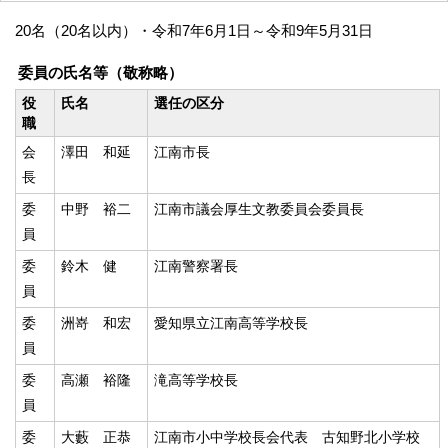
20名（20名以内）・令和7年6月1日～令和9年5月31日
委員の氏名等（敬称略）
役
氏名
選任の区分
職
会
澤田 和延
江南市長
長
委
中野 裕二
江南市議会厚生文教委員会委員長
員
委
鈴木 健
江南警察署長
員
委
洲嵜 和宏
愛知県立江南高等学校長
員
委
高瀬 裕隆
滝高等学校長
員
委
大藪 正恭
江南市小中学校長会代表 古知野北小学校