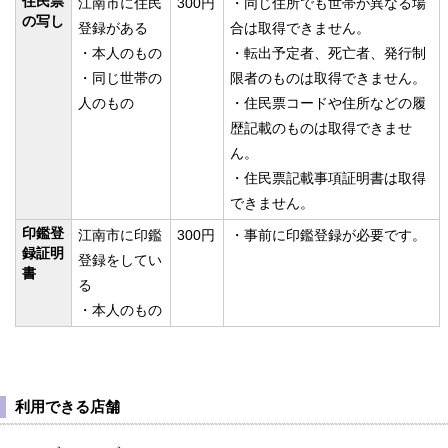
住民票
江南市に住民
300円
・同じ住所でも世帯が異なる場
の写し
登録がある
合は取得できません。
・本人のもの
・転出予定者、死亡者、発行制
・同じ世帯の
限者のものは取得できません。
人のもの
・住民票コードや住所などの履
歴記載のものは取得できませ
ん。
・住民票記載事項証明書は取得
できません。
印鑑登
江南市に印鑑
300円
・事前に印鑑登録が必要です。
録証明
登録をしてい
書
る
・本人のもの
利用できる店舗