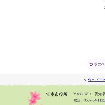
前のペ
ウェブア
江南市役所
〒483-8701 愛
電話：0587-54-111