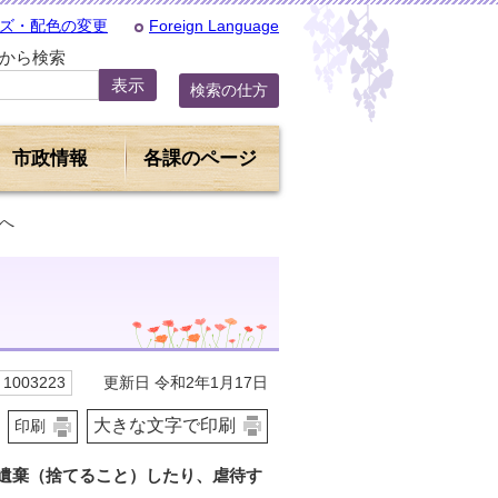
ズ・配色の変更
Foreign Language
Dから検索
検索の仕方
市政情報
各課のページ
へ
更新日 令和2年1月17日
1003223
大きな文字で印刷
印刷
遺棄（捨てること）したり、虐待す