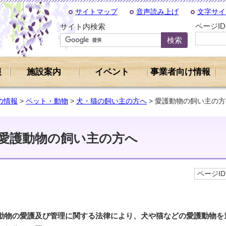
サイトマップ
音声読み上げ
文字サイ
ページI
サイト内検索
報
施設案内
イベント
事業者向け情報
の情報
>
ペット・動物
>
犬・猫の飼い主の方へ
> 愛護動物の飼い主の方
愛護動物の飼い主の方へ
ページID 
動物の愛護及び管理に関する法律により、犬や猫などの愛護動物を