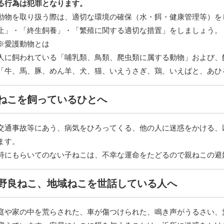
る行為は犯罪となります。
動物を取り扱う際は、適切な環境の確保（水・餌・健康管理等）を
止」・「終生飼養」・「繁殖に関する適切な措置」をしましょう。
※愛護動物とは
人に飼われている「哺乳類、鳥類、爬虫類に属する動物」および、
「牛、馬、豚、めん羊、犬、猫、いえうさぎ、鶏、いえばと、あひ
ねこを飼っているひとへ
交通事故等にあう、病気をひろってくる、他の人に迷惑をかける、
ます。
特にもらいてのない子ねこは、不幸な運命をたどるので親ねこの避
野良ねこ、地域ねこを世話している人へ
庭や家の中を荒らされた、車が傷つけられた、鳴き声がうるさい、