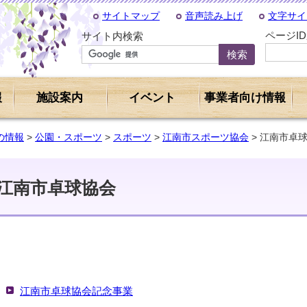
サイトマップ
音声読み上げ
文字サイ
ページI
サイト内検索
報
施設案内
イベント
事業者向け情報
の情報
>
公園・スポーツ
>
スポーツ
>
江南市スポーツ協会
> 江南市卓
江南市卓球協会
江南市卓球協会記念事業