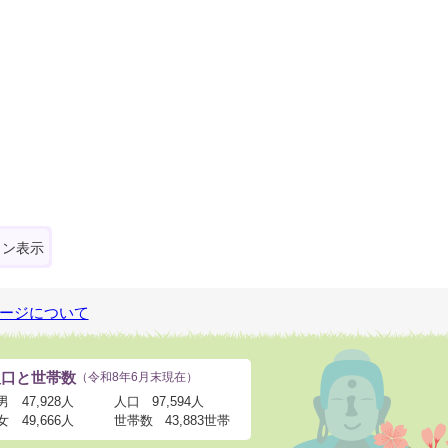
ォン表示
ージについて
人口と世帯数
（令和8年6月末現在）
男
47,928人
人口
97,594人
女
49,666人
世帯数
43,883世帯