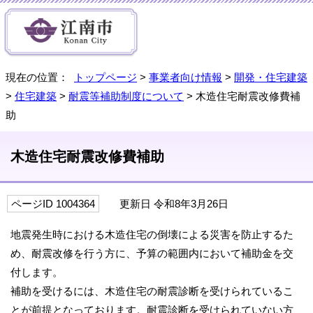
現在の位置：
トップページ
>
事業者向け情報
>
開発・住宅建築
>
住宅建築
>
耐震等補助制度について
> 木造住宅耐震改修費補
助
木造住宅耐震改修費補助
ページID 1004364
更新日 令和8年3月26日
地震発生時における木造住宅の倒壊による災害を防止するた
め、耐震改修を行う方に、予算の範囲内において補助金を交
付します。
補助を受けるには、木造住宅の耐震診断を受けられているこ
とが前提となっております。耐震診断を受けられていない方