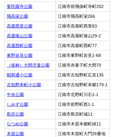
曼陀羅寺公園
江南市前飛保町寺町202
飛高栄公園
江南市飛高町栄266
高屋西里公園
江南市高屋町西里83
高屋後山公園
江南市高屋町後山29-2
高屋西町公園
江南市高屋町西町77
東野岩見公園
江南市東野町岩見1-68
（仮称）大間児童公園
江南市赤童子町大間70
昭和通小公園
江南市古知野町広見135
古知野本町小公園
江南市古知野町本郷179-1
中央公園
江南市北野町川石1-1
しみず公園
江南市前野町西1-1
島宮公園
江南市島宮町城11
なつめ公園
江南市木賀本郷町緑11
木賀公園
江南市木賀町大門26番地