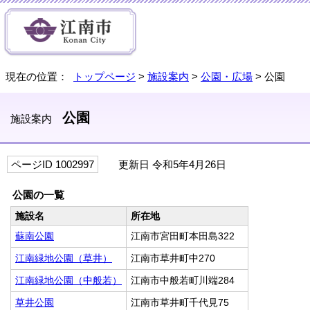
現在の位置：
トップページ
>
施設案内
>
公園・広場
> 公園
公園
施設案内
ページID 1002997
更新日 令和5年4月26日
公園の一覧
施設名
所在地
蘇南公園
江南市宮田町本田島322
江南緑地公園（草井）
江南市草井町中270
江南緑地公園（中般若）
江南市中般若町川端284
草井公園
江南市草井町千代見75