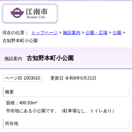
現在の位置：
トップページ
>
施設案内
>
公園・広場
>
公園
>
古知野本町小公園
古知野本町小公園
施設案内
ページID 1003010
更新日 令和6年6月21日
概要
面積：400.93m²
市街地にある小公園です。（駐車場なし、トイレあり）
所在地