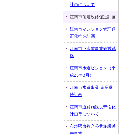
計画について
江南市耐震改修促進計画
江南市マンション管理適
正化推進計画
江南市下水道事業経営戦
略
江南市水道ビジョン（平
成25年3月）
江南市水道事業 事業継
続計画
江南市道路施設長寿命化
計画等について
布袋駅東複合公共施設整
備事業