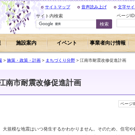
サイトマップ
音声読み上げ
文字サイ
ページI
サイト内検索
報
施設案内
イベント
事業者向け情報
報
>
施策・政策・計画
>
まちづくり分野
> 江南市耐震改修促進計画
江南市耐震改修促進計画
ページID
大規模な地震はいつ発生するかわかりません。そのため、住宅や