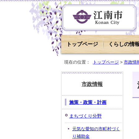
トップページ
くらしの情
現在の位置：
トップページ
>
市政情
市政情報
施策・政策・計画
まちづくり分野
元気な愛知の市町村づく
り補助金