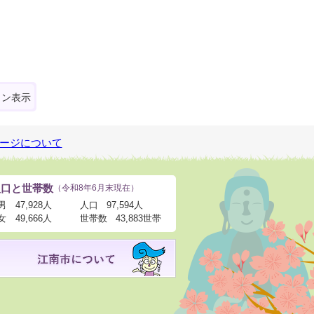
ォン表示
ージについて
人口と世帯数
（令和8年6月末現在）
男
47,928人
人口
97,594人
女
49,666人
世帯数
43,883世帯