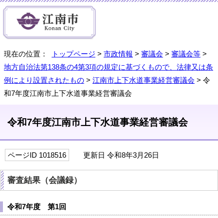
現在の位置：
トップページ
>
市政情報
>
審議会
>
審議会等
>
地方自治法第138条の4第3項の規定に基づくもので、法律又は条
例により設置されたもの
>
江南市上下水道事業経営審議会
> 令
和7年度江南市上下水道事業経営審議会
令和7年度江南市上下水道事業経営審議会
ページID 1018516
更新日 令和8年3月26日
審査結果（会議録）
令和7年度 第1回