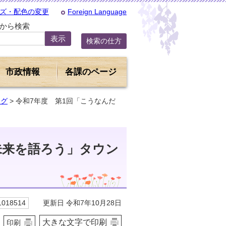
ズ・配色の変更
Foreign Language
Dから検索
検索の仕方
市政情報
各課のページ
ング
> 令和7年度 第1回「こうなんだ
未来を語ろう」タウン
更新日 令和7年10月28日
018514
大きな文字で印刷
印刷