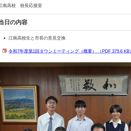
江南高校 校長応接室
当日の内容
江南高校生と市長の意見交換
令和7年度第1回タウンミーティング（概要） （PDF 379.6 KB