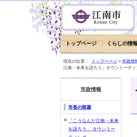
トップページ
くらしの情
現在の位置：
トップページ
>
市政情
江南・未来を語ろう」タウンミーティ
市政情報
市長の部屋
「こうなんだ江南・未来
を語ろう」 タウンミー