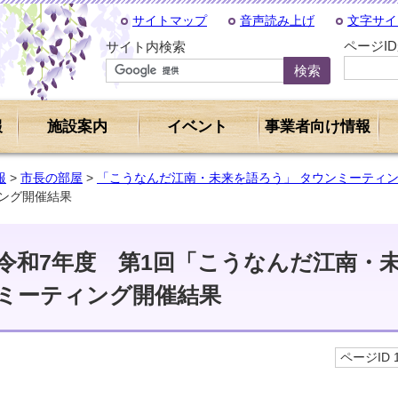
サイトマップ
音声読み上げ
文字サイ
ページI
サイト内検索
報
施設案内
イベント
事業者向け情報
報
>
市長の部屋
>
「こうなんだ江南・未来を語ろう」 タウンミーティ
ング開催結果
令和7年度 第1回「こうなんだ江南・
ミーティング開催結果
ページID 1