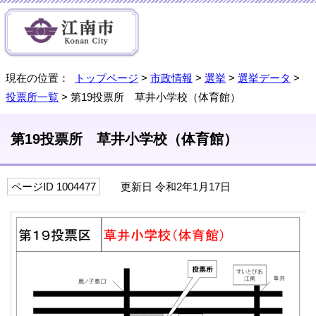
現在の位置：
トップページ
>
市政情報
>
選挙
>
選挙データ
>
投票所一覧
> 第19投票所 草井小学校（体育館）
第19投票所 草井小学校（体育館）
ページID 1004477
更新日 令和2年1月17日