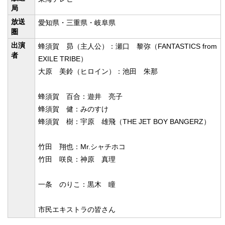
局
放送
愛知県・三重県・岐阜県
圏
出演
蜂須賀 昴（主人公）：瀬口 黎弥（FANTASTICS from
者
EXILE TRIBE）
大原 美鈴（ヒロイン）：池田 朱那
蜂須賀 百合：遊井 亮子
蜂須賀 健：みのすけ
蜂須賀 樹：宇原 雄飛（THE JET BOY BANGERZ）
竹田 翔也：Mr.シャチホコ
竹田 咲良：神原 真理
一条 のりこ：黒木 瞳
市民エキストラの皆さん