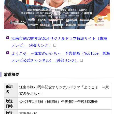
江南市制70周年記念オリジナルドラマ特設サイト（東海
テレビ）
（外部リンク）
ようこそ ～家族のかたち～ 予告動画（YouTube 東海
テレビ公式チャンネル）
（外部リンク）
放送概要
番組
江南市制70周年記念オリジナルドラマ「ようこそ ～家
名
族のかたち～」
放送
令和7年1月5日（日曜日）午後4時～午後5時25分
日時
放送
東海テレビ