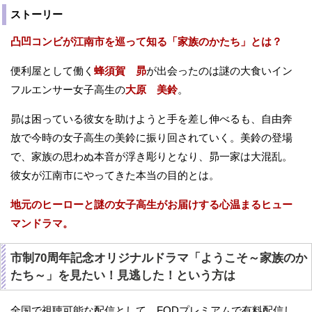
ストーリー
凸凹コンビが江南市を巡って知る「家族のかたち」とは？
便利屋として働く
蜂須賀 昴
が出会ったのは謎の大食いイン
フルエンサー女子高生の
大原 美鈴
。
昴は困っている彼女を助けようと手を差し伸べるも、自由奔
放で今時の女子高生の美鈴に振り回されていく。美鈴の登場
で、家族の思わぬ本音が浮き彫りとなり、昴一家は大混乱。
彼女が江南市にやってきた本当の目的とは。
地元のヒーローと謎の女子高生がお届けする心温まるヒュー
マンドラマ。
市制70周年記念オリジナルドラマ「ようこそ～家族のか
たち～」を見たい！見逃した！という方は
全国で視聴可能な配信として、FODプレミアムで有料配信し